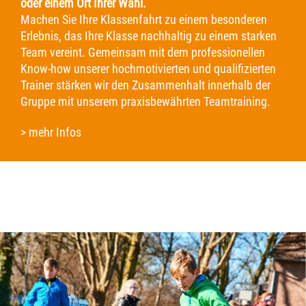
oder einem Ort Ihrer Wahl.
Machen Sie Ihre Klassenfahrt zu einem besonderen
Erlebnis, das Ihre Klasse nachhaltig zu einem starken
Team vereint. Gemeinsam mit dem professionellen
Know-how unserer hochmotivierten und qualifizierten
Trainer stärken wir den Zusammenhalt innerhalb der
Gruppe mit unserem praxisbewährten Teamtraining.
> mehr Infos